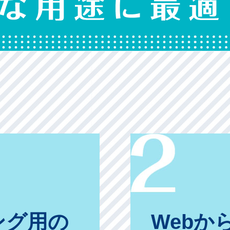
ング用の
Webか