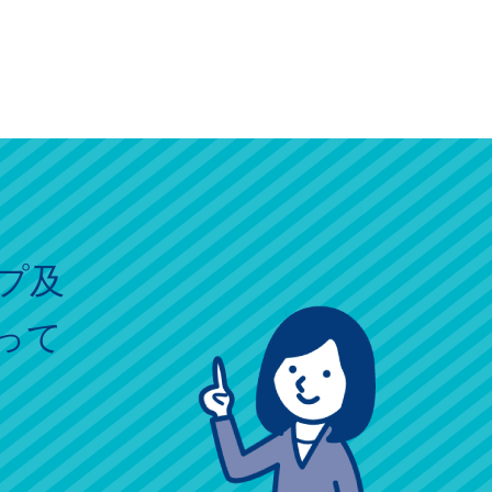
プ及
って