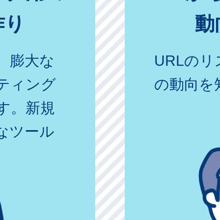
作り
動
、膨大な
URLの
ティング
の動向を
す。新規
なツール