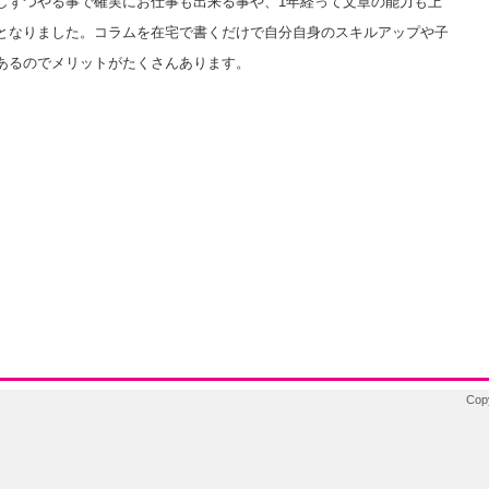
しずつやる事で確実にお仕事も出来る事や、1年経って文章の能力も上
となりました。コラムを在宅で書くだけで自分自身のスキルアップや子
あるのでメリットがたくさんあります。
Cop