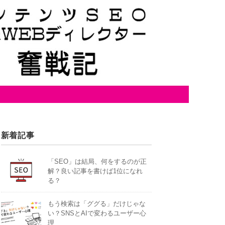
新着記事
「SEO」は結局、何をするのが正
解？良い記事を書けば1位になれ
る？
もう検索は「ググる」だけじゃな
い？SNSとAIで変わるユーザー心
理